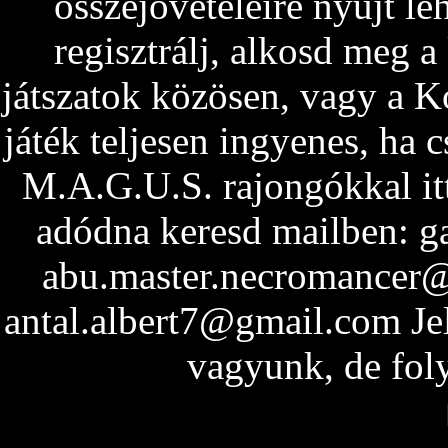
összejöveteleire nyújt le
regisztrálj, alkosd meg a
játszatok közösen, vagy a 
játék teljesen ingyenes, ha 
M.A.G.U.S. rajongókkal it
adódna keresd mailben: 
abu.master.necromancer
antal.albert7@gmail.com Jele
vagyunk, de fol